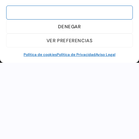
ACEPTAR
DENEGAR
VER PREFERENCIAS
Política de cookies
Política de Privacidad
Aviso Legal
DISCIPLINAS ARTÍSTICAS
¿QUÉ HACEMOS?
Distribuimos espectáculos por todo el territorio
nacional, colaborando con ayuntamientos,
instituciones culturales y organizadores de eventos
para ofrecer programación de calidad adaptada a