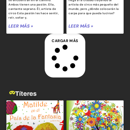
se encuentran en el camino.
llega a la ciudad trayendo al
Ambos tienen una pasión. Ella,
artista de circo más pequeño del
cantante soprano. Él, artista de
mundo, pero ¿dónde colocarán la
circo Esta pasión les hace sentir,
carpa para que pueda lucirse?
reír, soñar y,
LEER MÁS »
LEER MÁS »
CARGAR MÁS
Títeres