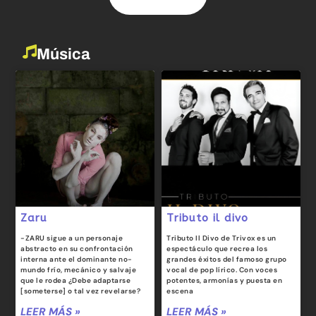
Música
Zaru
Tributo il divo
-ZARU sigue a un personaje
Tributo Il Divo de Trivox es un
abstracto en su confrontación
espectáculo que recrea los
interna ante el dominante no-
grandes éxitos del famoso grupo
mundo frío, mecánico y salvaje
vocal de pop lírico. Con voces
que le rodea ¿Debe adaptarse
potentes, armonías y puesta en
[someterse] o tal vez revelarse?
escena
LEER MÁS »
LEER MÁS »