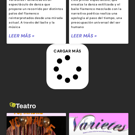
espectáculo de danza que
ensalza la danza estilizada y el
propone un recorrido por distintos
baile flamenco mezclado con la
palos del flamenco
narrativa poética realiza una
reinterpretados desde una mirada
apología al paso del tiempo, una
actual. A través del baile y la
preocupación universal del ser
música
humano
LEER MÁS »
LEER MÁS »
CARGAR MÁS
Teatro