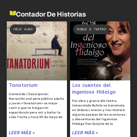
Contador De Historias
FÉLIX ALBO
DOBLE K TEATRO
Tanatorium
Los cuentos del
ingenioso Hidalgo
Contenido / Descripción:
Narración oral para público adulto
Por obra y gracia dle teatro,
y joven.«Tanatorium» es mejor
Inmaculada Rufete se transmuta
venir a que te traigan.Un
en Aldoza Lorenzo y nos relatará
espectáculo para reír y bailar la
algunos pasajes de las aventuras
vida. Fecha y hora:30 de mayo de
y desventuras del Ingenioso
Hidalgo Don Quijote de la
LEER MÁS »
LEER MÁS »