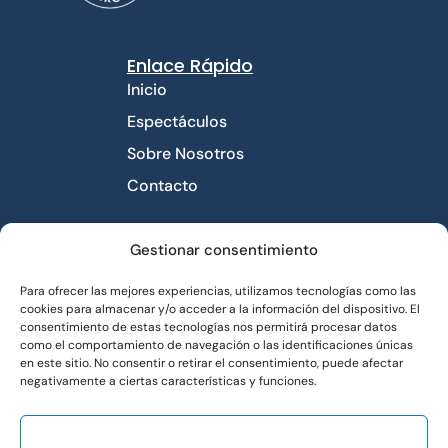
Enlace Rápido
Inicio
Espectáculos
Sobre Nosotros
Contacto
Contacto
Gestionar consentimiento
Avda libertad número
Para ofrecer las mejores experiencias, utilizamos tecnologías como las
10 piso 1°. 03660
cookies para almacenar y/o acceder a la información del dispositivo. El
Novelda
consentimiento de estas tecnologías nos permitirá procesar datos
como el comportamiento de navegación o las identificaciones únicas
impro.distri@gmail.com
en este sitio. No consentir o retirar el consentimiento, puede afectar
689 726 831
negativamente a ciertas características y funciones.
ACEPTAR
Enlace Útiles