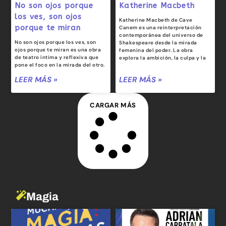
No son ojos porque
Katherine Macbeth
los ves, son ojos
Katherine Macbeth de Cave
porque te miran
Canem es una reinterpretación
contemporánea del universo de
No son ojos porque los ves, son
Shakespeare desde la mirada
ojos porque te miran es una obra
femenina del poder. La obra
de teatro íntima y reflexiva que
explora la ambición, la culpa y la
pone el foco en la mirada del otro.
LEER MÁS »
LEER MÁS »
CARGAR MÁS
Magia