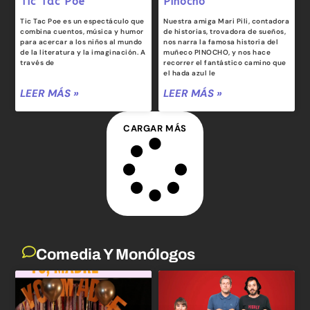
Tic Tac Poe
Pinocho
Tic Tac Poe es un espectáculo que
Nuestra amiga Mari Pili, contadora
combina cuentos, música y humor
de historias, trovadora de sueños,
para acercar a los niños al mundo
nos narra la famosa historia del
de la literatura y la imaginación. A
muñeco PINOCHO, y nos hace
través de
recorrer el fantástico camino que
el hada azul le
LEER MÁS »
LEER MÁS »
CARGAR MÁS
Comedia Y Monólogos