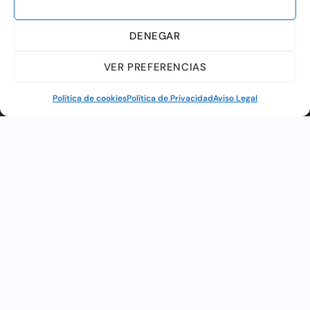
ACEPTAR
DENEGAR
VER PREFERENCIAS
Política de cookies
Política de Privacidad
Aviso Legal
ESPECTÁCULOS
Web financiada por la Unión Europea a través de los