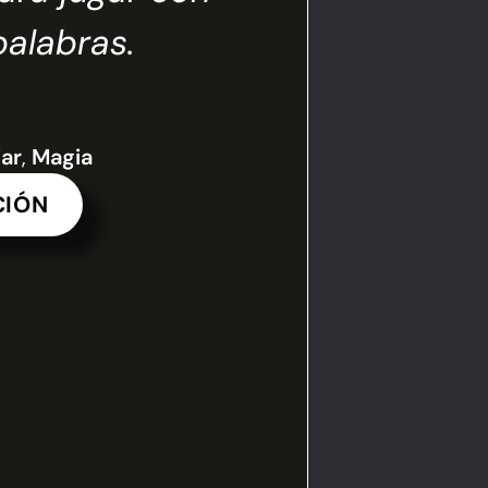
palabras.
participa
iar
,
Magia
CIÓN