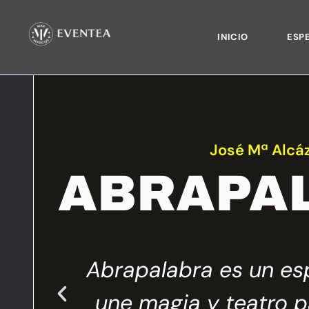
INICIO
ESP
José Mª Alcá
ABRAPA
Abrapalabra es un es
rcana,
une magia y teatro p