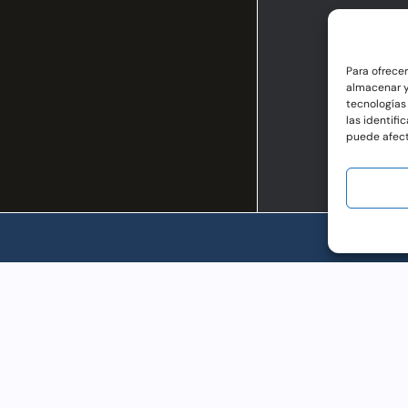
Para ofrece
almacenar y
tecnologías
las identifi
puede afect
AC