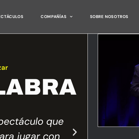
ECTÁCULOS
COMPAÑÍAS
SOBRE NOSOTROS
zar
LABRA
pectáculo que
A través del h
ara jugar con
el ilusionism