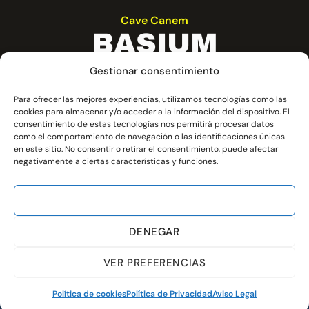
Cave Canem
BASIUM
Gestionar consentimiento
do,
Basium es una pieza de danza
ca
contemporánea que explora el origen,
Para ofrecer las mejores experiencias, utilizamos tecnologías como las
na
cookies para almacenar y/o acceder a la información del dispositivo. El
y
el cuerpo y las emociones desde un
consentimiento de estas tecnologías nos permitirá procesar datos
lenguaje físico y simbólico.
como el comportamiento de navegación o las identificaciones únicas
en este sitio. No consentir o retirar el consentimiento, puede afectar
negativamente a ciertas características y funciones.
ACEPTAR
Cultura
,
Danza Contemporánea
,
Teatro
DENEGAR
MAS INFORMACIÓN
VER PREFERENCIAS
Política de cookies
Política de Privacidad
Aviso Legal