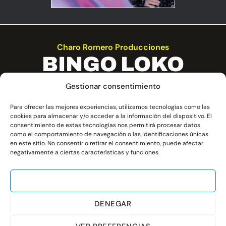
Charo Romero Producciones
BINGO LOKO
Gestionar consentimiento
Un espectáculo para cada ocasión, un
 su
Para ofrecer las mejores experiencias, utilizamos tecnologías como las
catálogo de experiencias que suponen
v
cookies para almacenar y/o acceder a la información del dispositivo. El
un evento único para recordar siempre.
consentimiento de estas tecnologías nos permitirá procesar datos
como el comportamiento de navegación o las identificaciones únicas
en este sitio. No consentir o retirar el consentimiento, puede afectar
negativamente a ciertas características y funciones.
ACEPTAR
Baile
,
Humor
,
Teatro
DENEGAR
PRÓXIMAMENTE