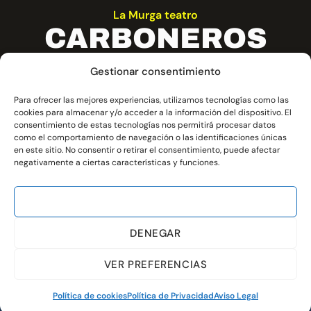
La Murga teatro
CARBONEROS
Gestionar consentimiento
Manda la tradición, que a los que se
P
 ni
portan mal durante el año, la noche de
to
Para ofrecer las mejores experiencias, utilizamos tecnologías como las
ón
Reyes, estos les traen carbón.
cookies para almacenar y/o acceder a la información del dispositivo. El
consentimiento de estas tecnologías nos permitirá procesar datos
como el comportamiento de navegación o las identificaciones únicas
en este sitio. No consentir o retirar el consentimiento, puede afectar
negativamente a ciertas características y funciones.
ACEPTAR
Teatro de calle
DENEGAR
MAS INFORMACIÓN
VER PREFERENCIAS
Política de cookies
Política de Privacidad
Aviso Legal