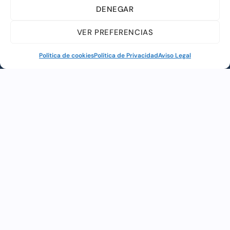
DENEGAR
MAS INFORMACIÓN
VER PREFERENCIAS
Política de cookies
Política de Privacidad
Aviso Legal
Web financiada por la Unión Europea a través de los
fondos «NextGenerationEU» y el programa Kit Digital.