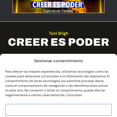
Toni Brigh
CREER ES PODER
Gestionar consentimiento
El espectáculo Creer es Poder de Toni
eer
Bright es un show de mentalismo
le
Para ofrecer las mejores experiencias, utilizamos tecnologías como las
s
cookies para almacenar y/o acceder a la información del dispositivo. El
familiar en el que combina psicología
consentimiento de estas tecnologías nos permitirá procesar datos
como el comportamiento de navegación o las identificaciones únicas
en este sitio. No consentir o retirar el consentimiento, puede afectar
negativamente a ciertas características y funciones.
ACEPTAR
Magia
,
Mentalismo