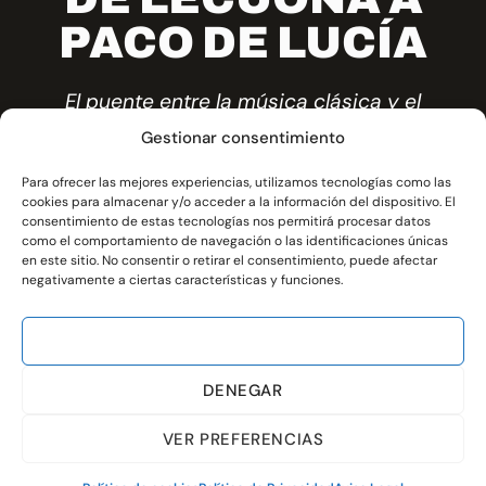
PACO DE LUCÍA
El puente entre la música clásica y el
flamenco moderno Un homenaje a
Gestionar consentimiento
Paco de Lucía a través de las obras de
f
Para ofrecer las mejores experiencias, utilizamos tecnologías como las
los compositores que influyeron en su
cookies para almacenar y/o acceder a la información del dispositivo. El
trayectoria:
consentimiento de estas tecnologías nos permitirá procesar datos
como el comportamiento de navegación o las identificaciones únicas
en este sitio. No consentir o retirar el consentimiento, puede afectar
negativamente a ciertas características y funciones.
ACEPTAR
Música
DENEGAR
PRÓXIMAMENTE
VER PREFERENCIAS