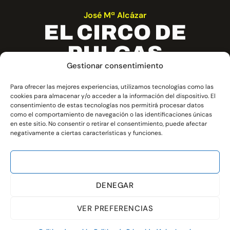
José Mª Alcázar
EL CIRCO DE
PULGAS
Gestionar consentimiento
El Circo de Pulgas es un espectáculo
ado
Para ofrecer las mejores experiencias, utilizamos tecnologías como las
circense lleno de humor, malabares y
si
cookies para almacenar y/o acceder a la información del dispositivo. El
 la
consentimiento de estas tecnologías nos permitirá procesar datos
acrobacias que entretiene a toda la
como el comportamiento de navegación o las identificaciones únicas
familia.
en este sitio. No consentir o retirar el consentimiento, puede afectar
negativamente a ciertas características y funciones.
ACEPTAR
Circo
,
Espectáculo Familiar
,
Magia
DENEGAR
MAS INFORMACIÓN
VER PREFERENCIAS