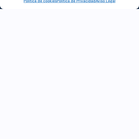
Política de cookies
Política de Privacidad
Aviso Legal
Web financiada por la Unión Europea a través de los
fondos «NextGenerationEU» y el programa Kit Digital.
Enlace Rápido
Inicio
Espectáculos