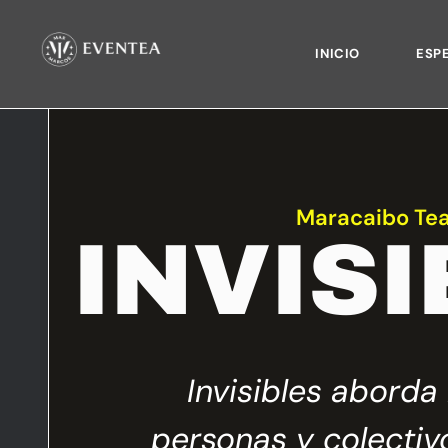
INICIO
ESP
Maracaibo Tea
INVIS
Invisibles aborda 
motivo
personas y colectiv