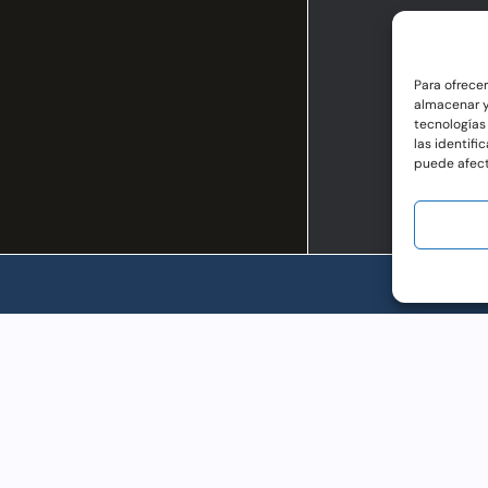
Para ofrece
almacenar y
tecnologías
las identifi
puede afect
AC