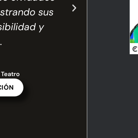
ostrando sus
para da
ibilidad y
norma
.
desa
,
Teatro
CIÓN