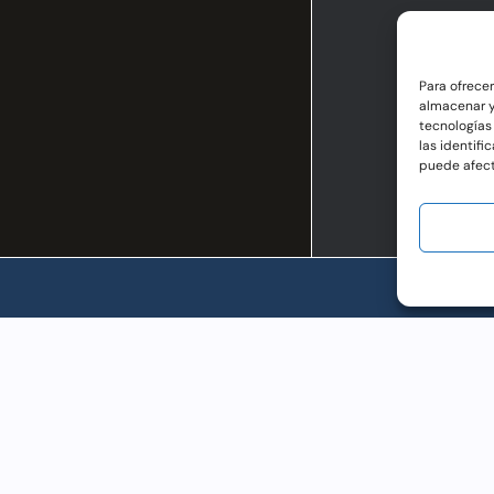
Para ofrece
almacenar y
tecnologías
las identifi
puede afect
AC