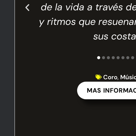
de la vida a través d
te en
y ritmos que resuenan
sus costa
Coro
,
Músi
MAS INFORMA