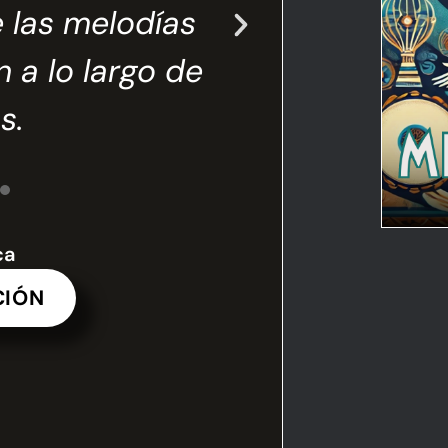
e las melodías
la narrativa, 
 a lo largo de
s.
ca
CIÓN