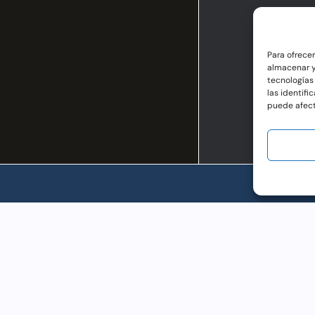
Para ofrece
almacenar y
tecnologías
las identifi
puede afect
AC