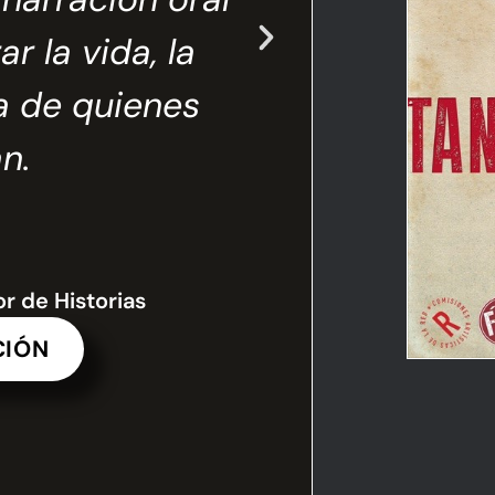
La obra p
r la vida, la
cotidianas 
a de quienes
reflexión
n.
r de Historias
CIÓN