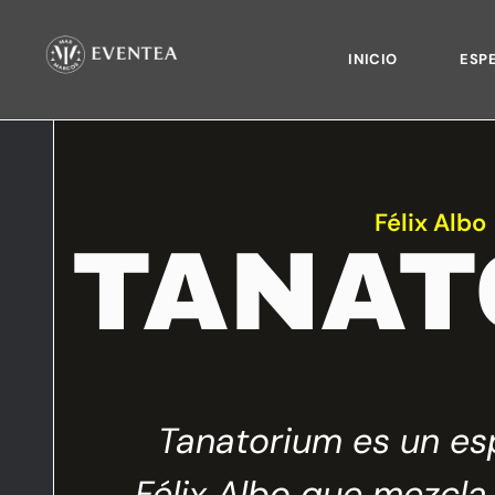
INICIO
ESP
Félix Albo
TANAT
a la
Tanatorium es un es
 y la
Félix Albo que mezcla