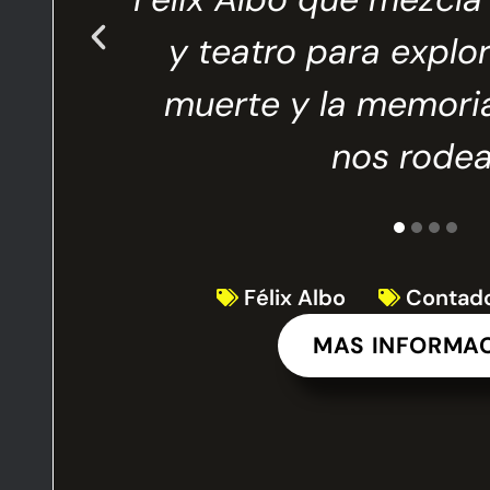
o los
y teatro para explora
ueden
muerte y la memori
ienes
nos rodea
Félix Albo
Contado
MAS INFORMA