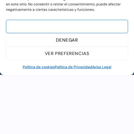
en este sitio. No consentir o retirar el consentimiento, puede afectar
negativamente a ciertas características y funciones.
ACEPTAR
Cultura
,
Espectáculo Infantil
,
Teatro
DENEGAR
MAS INFORMACIÓN
VER PREFERENCIAS
Política de cookies
Política de Privacidad
Aviso Legal
Web financiada por la Unión Europea a través de los
fondos «NextGenerationEU» y el programa Kit Digital.