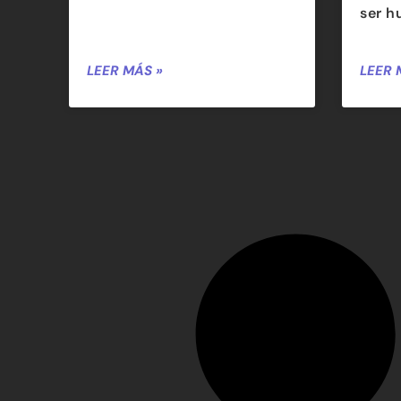
ser 
LEER MÁS »
LEER 