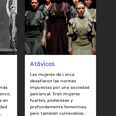
Atávicas
l
Las mujeres de Lorca
desafiaron las normas
 más
impuestas por una sociedad
enco,
patriarcal. Eran mujeres
a en
fuertes, poderosas y
idad
profundamente femeninas,
,
pero también vulnerables,