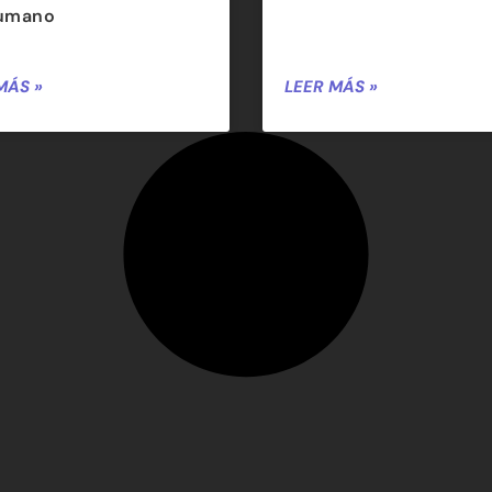
humano
MÁS »
LEER MÁS »