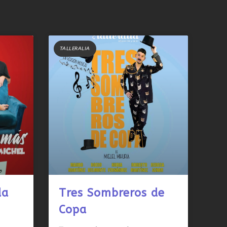
TALLERALIA
da
Tres Sombreros de
Copa