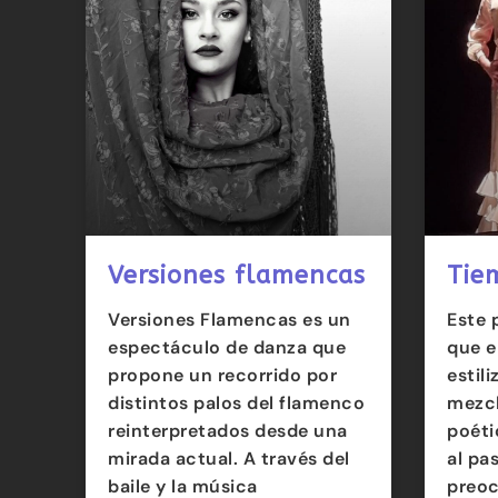
Versiones flamencas
Tie
Versiones Flamencas es un
Este 
espectáculo de danza que
que e
propone un recorrido por
estil
distintos palos del flamenco
mezcl
reinterpretados desde una
poéti
mirada actual. A través del
al pa
baile y la música
preoc