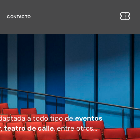
CONTACTO
adaptada a todo tipo de
eventos
r
,
teatro de calle
, entre otros…