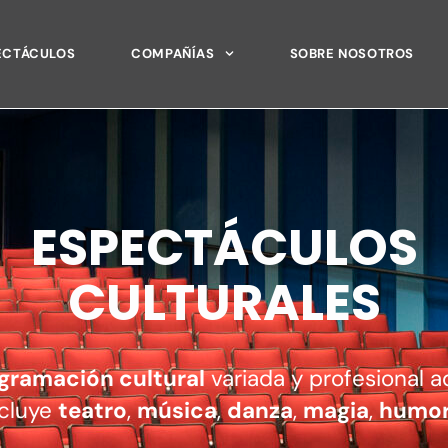
ECTÁCULOS
COMPAÑÍAS
SOBRE NOSOTROS
ESPECTÁCULOS
CULTURALES
gramación cultural
variada y profesional 
ncluye
teatro
,
música
,
danza
,
magia
,
humo