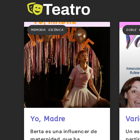
Teatro
MEMORIA ESCÉNICA
DOBLE 
Yo, Madre
Vari
Berta es una influencer de
Un es
maternidad, que ha
parti