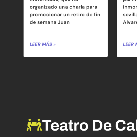
organizado una charla para
inmor
promocionar un retiro de fin
sevil
de semana Juan
Alvar
LEER MÁS »
LEER 
Teatro De Ca