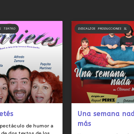
K TEATRO
DESCALZOS PRODUCCIONES SL
etés
Una semana na
más
pectáculo de humor a
r de dos textos de los