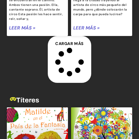
se encuentran en el camino.
llega a la ciudad trayendo al
Ambos tienen una pasión. Ella,
artista de circo más pequeño del
cantante soprano. Él, artista de
mundo, pero ¿dónde colocarán la
circo Esta pasión les hace sentir,
carpa para que pueda lucirse?
reír, soñar y,
LEER MÁS »
LEER MÁS »
CARGAR MÁS
Títeres