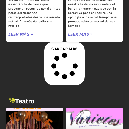
espectáculo de danza que
ensalza la danza estilizada y el
propone un recorrido por distintos
baile flamenco mezclado con la
palos del flamenco
narrativa poética realiza una
reinterpretados desde una mirada
apología al paso del tiempo, una
actual. A través del baile y la
preocupación universal del ser
música
humano
LEER MÁS »
LEER MÁS »
CARGAR MÁS
Teatro