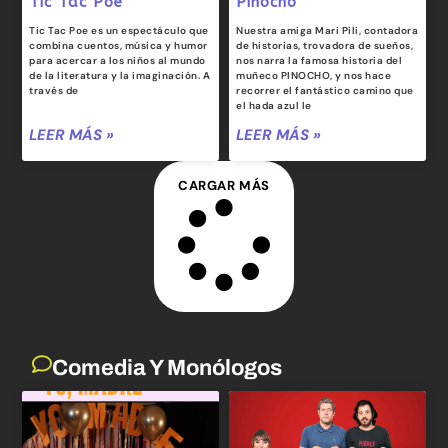
Tic Tac Poe
Pinocho
Tic Tac Poe es un espectáculo que
Nuestra amiga Mari Pili, contadora
combina cuentos, música y humor
de historias, trovadora de sueños,
para acercar a los niños al mundo
nos narra la famosa historia del
de la literatura y la imaginación. A
muñeco PINOCHO, y nos hace
través de
recorrer el fantástico camino que
el hada azul le
LEER MÁS »
LEER MÁS »
CARGAR MÁS
Comedia Y Monólogos