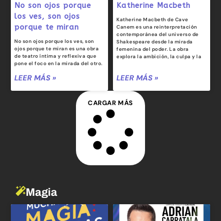
No son ojos porque
Katherine Macbeth
los ves, son ojos
Katherine Macbeth de Cave
porque te miran
Canem es una reinterpretación
contemporánea del universo de
No son ojos porque los ves, son
Shakespeare desde la mirada
ojos porque te miran es una obra
femenina del poder. La obra
de teatro íntima y reflexiva que
explora la ambición, la culpa y la
pone el foco en la mirada del otro.
LEER MÁS »
LEER MÁS »
CARGAR MÁS
Magia