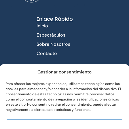
Enlace Rápido
Inicio
Espectáculos
Sobre Nosotros
Contacto
Contacto
Gestionar consentimiento
Avda libertad número
Para ofrecer las mejores experiencias, utilizamos tecnologías como las
10 piso 1°. 03660
cookies para almacenar y/o acceder a la información del dispositivo. El
Novelda
consentimiento de estas tecnologías nos permitirá procesar datos
como el comportamiento de navegación o las identificaciones únicas
impro.distri@gmail.com
en este sitio. No consentir o retirar el consentimiento, puede afectar
689 726 831
negativamente a ciertas características y funciones.
ACEPTAR
Enlace Útiles