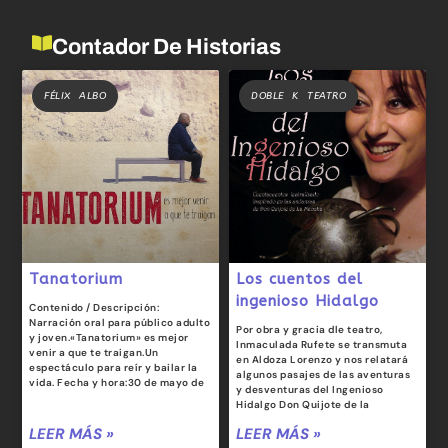
Contador De Historias
FÉLIX ALBO
DOBLE K TEATRO
Tanatorium
Los cuentos del
ingenioso Hidalgo
Contenido / Descripción:
Narración oral para público adulto
Por obra y gracia dle teatro,
y joven.«Tanatorium» es mejor
Inmaculada Rufete se transmuta
venir a que te traigan.Un
en Aldoza Lorenzo y nos relatará
espectáculo para reír y bailar la
algunos pasajes de las aventuras
vida. Fecha y hora:30 de mayo de
y desventuras del Ingenioso
Hidalgo Don Quijote de la
LEER MÁS »
LEER MÁS »