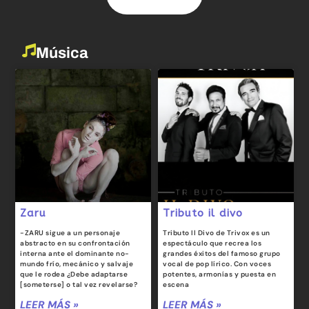
Música
Zaru
Tributo il divo
-ZARU sigue a un personaje
Tributo Il Divo de Trivox es un
abstracto en su confrontación
espectáculo que recrea los
interna ante el dominante no-
grandes éxitos del famoso grupo
mundo frío, mecánico y salvaje
vocal de pop lírico. Con voces
que le rodea ¿Debe adaptarse
potentes, armonías y puesta en
[someterse] o tal vez revelarse?
escena
LEER MÁS »
LEER MÁS »