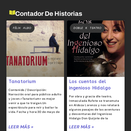
Contador De Historias
FÉLIX ALBO
DOBLE K TEATRO
Tanatorium
Los cuentos del
ingenioso Hidalgo
Contenido / Descripción:
Narración oral para público adulto
Por obra y gracia dle teatro,
y joven.«Tanatorium» es mejor
Inmaculada Rufete se transmuta
venir a que te traigan.Un
en Aldoza Lorenzo y nos relatará
espectáculo para reír y bailar la
algunos pasajes de las aventuras
vida. Fecha y hora:30 de mayo de
y desventuras del Ingenioso
Hidalgo Don Quijote de la
LEER MÁS »
LEER MÁS »