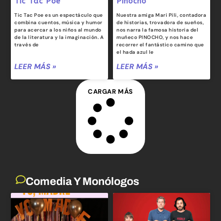
Tic Tac Poe
Pinocho
Tic Tac Poe es un espectáculo que
Nuestra amiga Mari Pili, contadora
combina cuentos, música y humor
de historias, trovadora de sueños,
para acercar a los niños al mundo
nos narra la famosa historia del
de la literatura y la imaginación. A
muñeco PINOCHO, y nos hace
través de
recorrer el fantástico camino que
el hada azul le
LEER MÁS »
LEER MÁS »
CARGAR MÁS
Comedia Y Monólogos