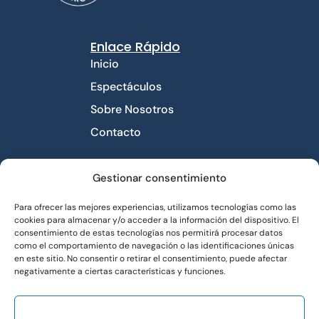
Enlace Rápido
Inicio
Espectáculos
Sobre Nosotros
Contacto
Contacto
Gestionar consentimiento
Avda libertad número
Para ofrecer las mejores experiencias, utilizamos tecnologías como las
10 piso 1°. 03660
cookies para almacenar y/o acceder a la información del dispositivo. El
Novelda
consentimiento de estas tecnologías nos permitirá procesar datos
como el comportamiento de navegación o las identificaciones únicas
impro.distri@gmail.com
en este sitio. No consentir o retirar el consentimiento, puede afectar
689 726 831
negativamente a ciertas características y funciones.
ACEPTAR
Enlace Útiles