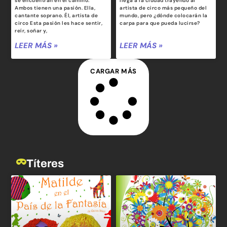
se encuentran en el camino.
llega a la ciudad trayendo al
Ambos tienen una pasión. Ella,
artista de circo más pequeño del
cantante soprano. Él, artista de
mundo, pero ¿dónde colocarán la
circo Esta pasión les hace sentir,
carpa para que pueda lucirse?
reír, soñar y,
LEER MÁS »
LEER MÁS »
CARGAR MÁS
Títeres