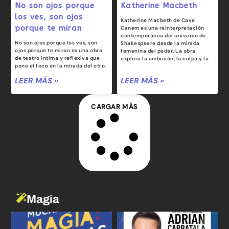
No son ojos porque
Katherine Macbeth
los ves, son ojos
Katherine Macbeth de Cave
porque te miran
Canem es una reinterpretación
contemporánea del universo de
No son ojos porque los ves, son
Shakespeare desde la mirada
ojos porque te miran es una obra
femenina del poder. La obra
de teatro íntima y reflexiva que
explora la ambición, la culpa y la
pone el foco en la mirada del otro.
LEER MÁS »
LEER MÁS »
CARGAR MÁS
Magia