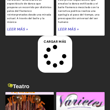
espectáculo de danza que
ensalza la danza estilizada y el
propone un recorrido por distintos
baile flamenco mezclado con la
palos del flamenco
narrativa poética realiza una
reinterpretados desde una mirada
apología al paso del tiempo, una
actual. A través del baile y la
preocupación universal del ser
música
humano
LEER MÁS »
LEER MÁS »
CARGAR MÁS
Teatro