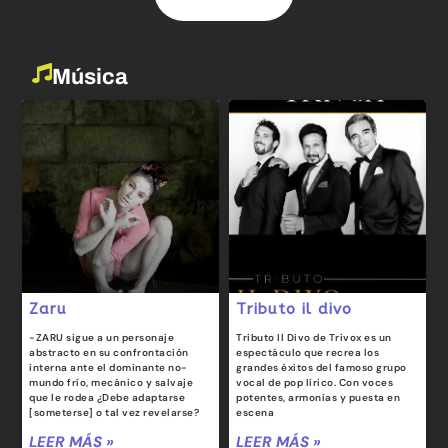
Música
Zaru
Tributo il divo
-ZARU sigue a un personaje
Tributo Il Divo de Trivox es un
abstracto en su confrontación
espectáculo que recrea los
interna ante el dominante no-
grandes éxitos del famoso grupo
mundo frío, mecánico y salvaje
vocal de pop lírico. Con voces
que le rodea ¿Debe adaptarse
potentes, armonías y puesta en
[someterse] o tal vez revelarse?
escena
LEER MÁS »
LEER MÁS »