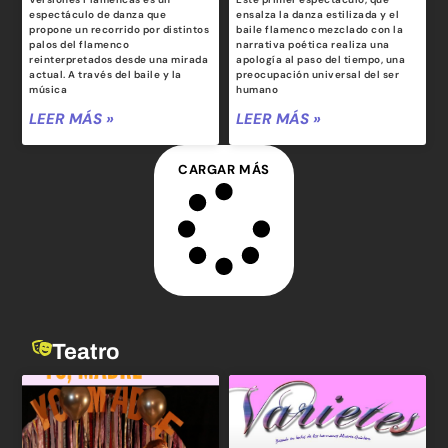
espectáculo de danza que
ensalza la danza estilizada y el
propone un recorrido por distintos
baile flamenco mezclado con la
palos del flamenco
narrativa poética realiza una
reinterpretados desde una mirada
apología al paso del tiempo, una
actual. A través del baile y la
preocupación universal del ser
música
humano
LEER MÁS »
LEER MÁS »
CARGAR MÁS
Teatro