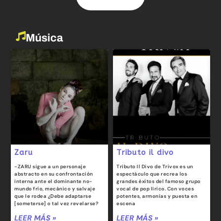
Música
Zaru
Tributo il divo
-ZARU sigue a un personaje
Tributo Il Divo de Trivox es un
abstracto en su confrontación
espectáculo que recrea los
interna ante el dominante no-
grandes éxitos del famoso grupo
mundo frío, mecánico y salvaje
vocal de pop lírico. Con voces
que le rodea ¿Debe adaptarse
potentes, armonías y puesta en
[someterse] o tal vez revelarse?
escena
LEER MÁS »
LEER MÁS »