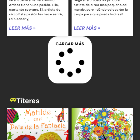
se encuentran en el camino.
llega a la ciudad trayendo al
Ambos tienen una pasión. Ella,
artista de circo más pequeño del
cantante soprano. Él, artista de
mundo, pero ¿dónde colocarán la
circo Esta pasión les hace sentir,
carpa para que pueda lucirse?
reír, soñar y,
LEER MÁS »
LEER MÁS »
CARGAR MÁS
Títeres