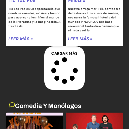
Tic Tac Poe
Pinocho
Tic Tac Poe es un espectáculo que
Nuestra amiga Mari Pili, contadora
combina cuentos, música y humor
de historias, trovadora de sueños,
para acercar a los niños al mundo
nos narra la famosa historia del
de la literatura y la imaginación. A
muñeco PINOCHO, y nos hace
través de
recorrer el fantástico camino que
el hada azul le
LEER MÁS »
LEER MÁS »
CARGAR MÁS
Comedia Y Monólogos