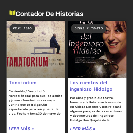
Contador De Historias
FÉLIX ALBO
DOBLE K TEATRO
Tanatorium
Los cuentos del
ingenioso Hidalgo
Contenido / Descripción:
Narración oral para público adulto
Por obra y gracia dle teatro,
y joven.«Tanatorium» es mejor
Inmaculada Rufete se transmuta
venir a que te traigan.Un
en Aldoza Lorenzo y nos relatará
espectáculo para reír y bailar la
algunos pasajes de las aventuras
vida. Fecha y hora:30 de mayo de
y desventuras del Ingenioso
Hidalgo Don Quijote de la
LEER MÁS »
LEER MÁS »