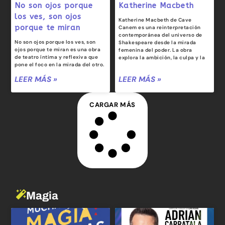
No son ojos porque
Katherine Macbeth
los ves, son ojos
Katherine Macbeth de Cave
porque te miran
Canem es una reinterpretación
contemporánea del universo de
No son ojos porque los ves, son
Shakespeare desde la mirada
ojos porque te miran es una obra
femenina del poder. La obra
de teatro íntima y reflexiva que
explora la ambición, la culpa y la
pone el foco en la mirada del otro.
LEER MÁS »
LEER MÁS »
CARGAR MÁS
Magia