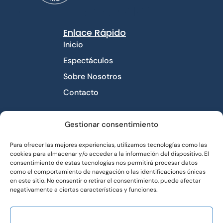
Enlace Rápido
Inicio
Espectáculos
Sobre Nosotros
Contacto
Contacto
Gestionar consentimiento
Avda libertad número
Para ofrecer las mejores experiencias, utilizamos tecnologías como las
10 piso 1°. 03660
cookies para almacenar y/o acceder a la información del dispositivo. El
Novelda
consentimiento de estas tecnologías nos permitirá procesar datos
como el comportamiento de navegación o las identificaciones únicas
impro.distri@gmail.com
en este sitio. No consentir o retirar el consentimiento, puede afectar
689 726 831
negativamente a ciertas características y funciones.
ACEPTAR
Enlace Útiles